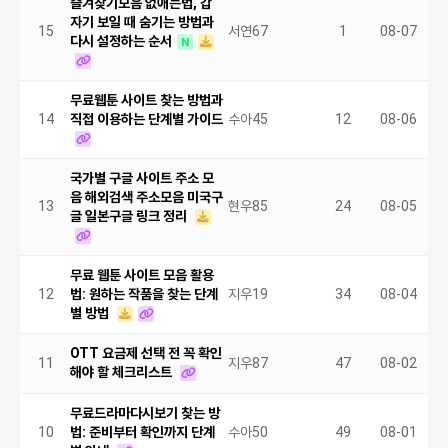
즐겨찾기모음 없애는법, 갑
자기 보일 때 숨기는 방법과
15
서연67
1
08-07
다시 설정하는 순서
N
무료웹툰 사이트 찾는 방법과
14
직접 이용하는 단계별 가이드
수아45
12
08-06
국가별 구글 사이트 주소 모
음 해외검색 주소모음 미국구
13
현우85
24
08-05
글 일본구글 링크 정리
무료 웹툰 사이트 모음 활용
12
법: 원하는 작품을 찾는 단계
지우19
34
08-04
별 방법
OTT 요금제 선택 전 꼭 확인
11
지우87
47
08-02
해야 할 체크리스트
무료드라마다시보기 찾는 방
10
법: 준비부터 확인까지 단계
수아50
49
08-01