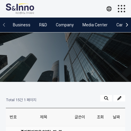
Business
Business
R&D
Company
Media Center
Career
R&D
Company
Media Center
Career
Total 15건
1 페이지
번호
제목
글쓴이
조회
날짜