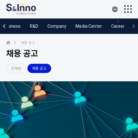
Business
Business
R&D
Company
Media Center
Career
R&D
채용 공고
Company
채용 공고
Media Center
인재상
채용 공고
Career