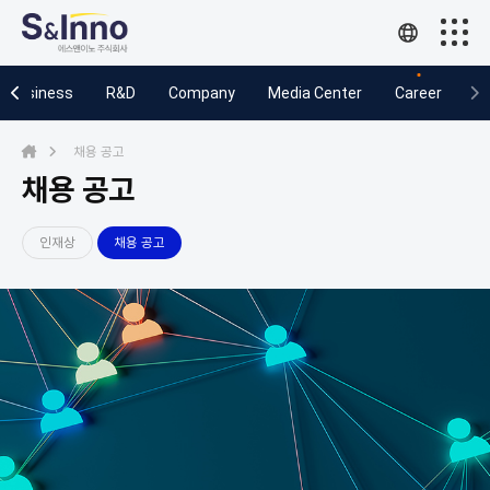
Business
Business
R&D
Company
Media Center
Career
R&D
채용 공고
Company
채용 공고
Media Center
인재상
채용 공고
Career