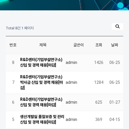
Total 8건
1 페이지
번호
제목
글쓴이
조회
날짜
R&D센터(기업부설연구소)
8
admin
1426
06-25
신입 및 경력 채용[마감]
R&D센터(기업부설연구소)
7
박사급 신입 및 경력 채용[마
admin
1284
06-25
감]
R&D센터(기업부설연구소)
6
admin
625
01-27
신입 및 경력 채용[마감]
생산개발실 품질보증 및 관리
5
admin
369
04-15
신입 및 경력 채용[마감]