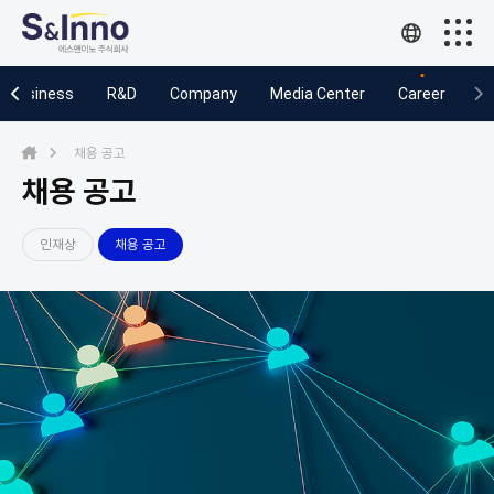
Business
Business
R&D
Company
Media Center
Career
R&D
채용 공고
Company
채용 공고
Media Center
인재상
채용 공고
Career